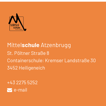
Pausenzeiten
Direktion
Schularbeiten
Schulkleidung
Adresse
Zusatzangebote
Bildungsberatung
Rückblick 2023/24
Fundstücke
Telefonliste
Berufsorientierung
Beratungslehrerin
Rückblick 2024/25
Gemeinden & Links
Mittel
schule
Atzenbrugg
Jugendcoaching
Elternverein
St. Pöltner Straße 8
Schulsozialarbeit
Containerschule: Kremser Landstraße 30
Schulerhalter
3452 Heiligeneich
Anmeldung 2026/2027
+43 2275 5252
Bau-Tagebuch
e-mail