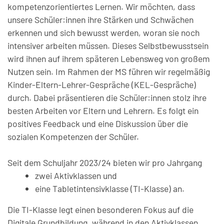
kompetenzorientiertes Lernen. Wir möchten, dass
Pausenzeiten
Direktion
Schularbeiten
unsere Schüler:innen ihre Stärken und Schwächen
Schulkleidung
Adresse
erkennen und sich bewusst werden, woran sie noch
Zusatzangebote
Bildungsberatung
intensiver arbeiten müssen. Dieses Selbstbewusstsein
Rückblick 2023/24
Fundstücke
Telefonliste
wird ihnen auf ihrem späteren Lebensweg von großem
Berufsorientierung
Beratungslehrerin
Nutzen sein. Im Rahmen der MS führen wir regelmäßig
Rückblick 2024/25
Gemeinden & Links
Kinder-Eltern-Lehrer-Gespräche (KEL-Gespräche)
Jugendcoaching
durch. Dabei präsentieren die Schüler:innen stolz ihre
Elternverein
besten Arbeiten vor Eltern und Lehrern. Es folgt ein
positives Feedback und eine Diskussion über die
Schulsozialarbeit
Schulerhalter
sozialen Kompetenzen der Schüler.
Anmeldung 2026/2027
Seit dem Schuljahr 2023/24 bieten wir pro Jahrgang
zwei Aktivklassen und
Bau-Tagebuch
eine Tabletintensivklasse (TI-Klasse) an.
Die TI-Klasse legt einen besonderen Fokus auf die
Digitale Grundbildung, während in den Aktivklassen