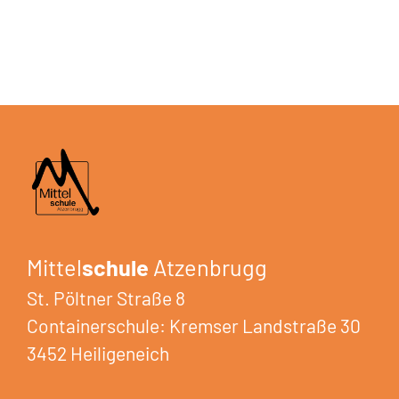
Mittel
schule
Atzenbrugg
St. Pöltner Straße 8
Containerschule: Kremser Landstraße 30
3452 Heiligeneich