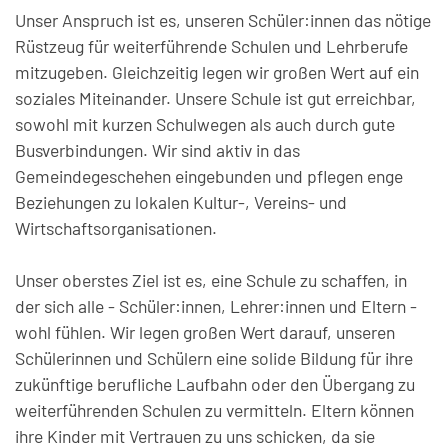
Pausenzeiten
Unser Anspruch ist es, unseren Schüler:innen das nötige
Direktion
Schularbeiten
Schulkleidung
Rüstzeug für weiterführende Schulen und Lehrberufe
Adresse
mitzugeben. Gleichzeitig legen wir großen Wert auf ein
Zusatzangebote
Bildungsberatung
Rückblick 2023/24
soziales Miteinander. Unsere Schule ist gut erreichbar,
Fundstücke
Telefonliste
sowohl mit kurzen Schulwegen als auch durch gute
Berufsorientierung
Beratungslehrerin
Rückblick 2024/25
Busverbindungen. Wir sind aktiv in das
Gemeinden & Links
Gemeindegeschehen eingebunden und pflegen enge
Jugendcoaching
Elternverein
Beziehungen zu lokalen Kultur-, Vereins- und
Wirtschaftsorganisationen.
Schulsozialarbeit
Schulerhalter
Unser oberstes Ziel ist es, eine Schule zu schaffen, in
der sich alle - Schüler:innen, Lehrer:innen und Eltern -
Anmeldung 2026/2027
wohl fühlen. Wir legen großen Wert darauf, unseren
Schülerinnen und Schülern eine solide Bildung für ihre
Bau-Tagebuch
zukünftige berufliche Laufbahn oder den Übergang zu
weiterführenden Schulen zu vermitteln. Eltern können
ihre Kinder mit Vertrauen zu uns schicken, da sie