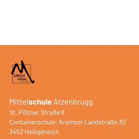
Mittel
schule
Atzenbrugg
St. Pöltner Straße 8
Containerschule: Kremser Landstraße 30
3452 Heiligeneich